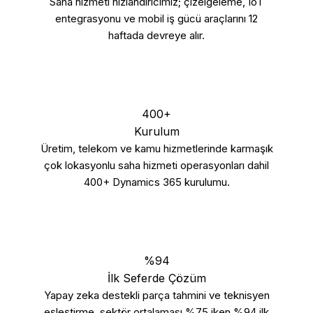
Saha hizmeti hızlandırıcımız; çizelgeleme, IoT
entegrasyonu ve mobil iş gücü araçlarını 12
haftada devreye alır.
400+
Kurulum
Üretim, telekom ve kamu hizmetlerinde karmaşık
çok lokasyonlu saha hizmeti operasyonları dahil
400+ Dynamics 365 kurulumu.
%94
İlk Seferde Çözüm
Yapay zeka destekli parça tahmini ve teknisyen
eşleştirme, sektör ortalaması %75 iken %94 ilk