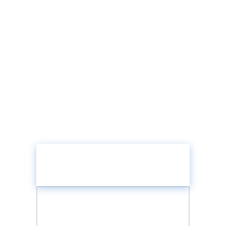
Bozulmadan Önce
Tamir Etmeye Hazır
mısınız?
Yapay Zeka Hazırlık Değerlendirmesini
yapın ve öngörülü saha hizmetinin
operasyonlarınızı nasıl
dönüştürebileceğini keşfedin.
Yapay Zeka Hazırlık
Skorunuzu Alın
Saha Hizmetleri Mimarı ile
Görüşün