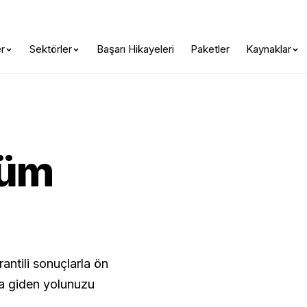
Otonom Yapay Zeka burada —
Yapay Zeka Hazırlık Skorunuzu Keşfed
r
Sektörler
Başarı Hikayeleri
Paketler
Kaynaklar
şüm
rantili sonuçlarla ön
a giden yolunuzu