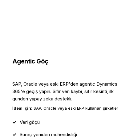
Agentic Göç
12 Haftada Eski Sistemleri Geride Bırakın
SAP, Oracle veya eski ERP'den agentic Dynamics
365'e geçiş yapın. Sıfır veri kaybı, sıfır kesinti, ilk
günden yapay zeka destekli.
İdeal için:
SAP, Oracle veya eski ERP kullanan şirketler
Veri göçü
Süreç yeniden mühendisliği