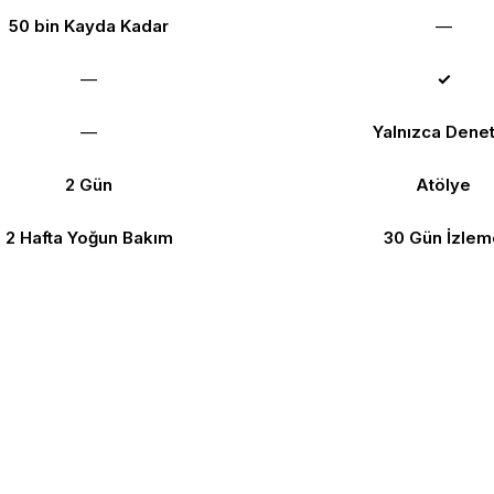
50 bin Kayda Kadar
—
—
✓
—
Yalnızca Dene
2 Gün
Atölye
2 Hafta Yoğun Bakım
30 Gün İzlem
 Seçeceğinizden Emin D