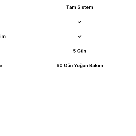
Tam Sistem
✓
tim
✓
5 Gün
e
60 Gün Yoğun Bakım
eğil misiniz?