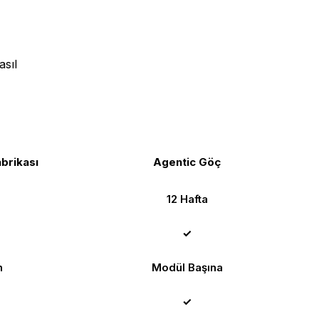
asıl
brikası
Agentic Göç
12 Hafta
✓
m
Modül Başına
✓